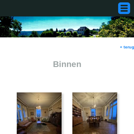
« teru
Binnen